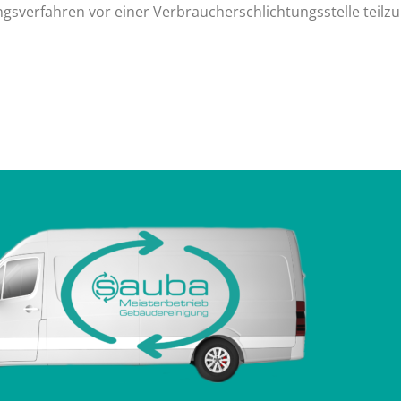
gungsverfahren vor einer Verbraucherschlichtungsstelle teil